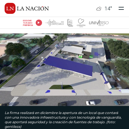
14
°
ESCUCHÁ
TU RADIO
PREFERIDA
La firma realizará en diciembre la apertura de un local que contará
con una innovadora infraestructura y con tecnología de vanguardia,
que aportará seguridad y la creación de fuentes de trabajo. (foto:
gentileza)