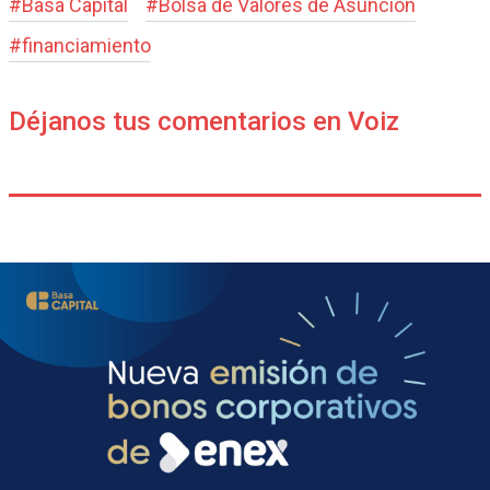
#
Basa Capital
#
Bolsa de Valores de Asunción
#
financiamiento
Déjanos tus comentarios en Voiz