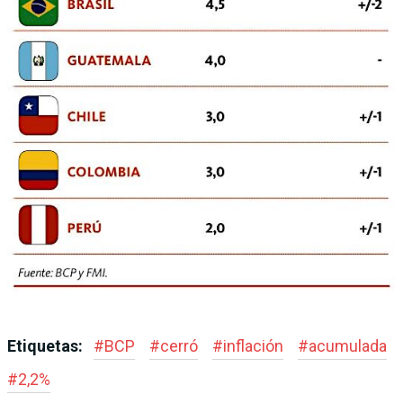
Etiquetas:
#
BCP
#
cerró
#
inflación
#
acumulada
#
2,2%