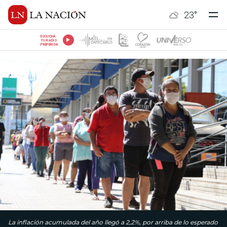
23
°
ESCUCHÁ
TU RADIO
PREFERIDA
La inflación acumulada del año llegó a 2,2%, por arriba de lo esperado