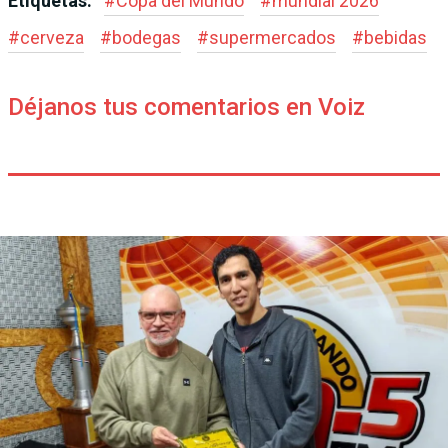
Etiquetas:
#
Copa del Mundo
#
mundial 2026
#
cerveza
#
bodegas
#
supermercados
#
bebidas
Déjanos tus comentarios en Voiz