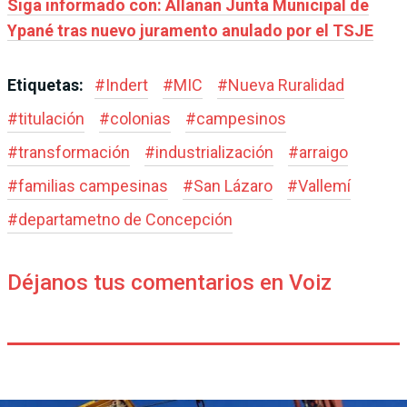
Siga informado con: Allanan Junta Municipal de
Ypané tras nuevo juramento anulado por el TSJE
Etiquetas:
#
Indert
#
MIC
#
Nueva Ruralidad
#
titulación
#
colonias
#
campesinos
#
transformación
#
industrialización
#
arraigo
#
familias campesinas
#
San Lázaro
#
Vallemí
#
departametno de Concepción
Déjanos tus comentarios en Voiz