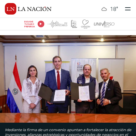
18
°
ESCUCHÁ
TU RADIO
PREFERIDA
Mediante la firma de un convenio apuntan a fortalecer la atracción de
inversiones, alianzas estratégicas y oportunidades de negocios en el