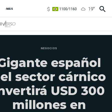
1100
/
1160
19
°
:MÁS
3,8
/
4
6850
/
7200
5900
/
5960
NEGOCIOS
Gigante español
el sector cárnico
nvertirá USD 300
millones en