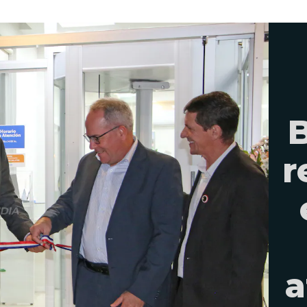
B
r
a