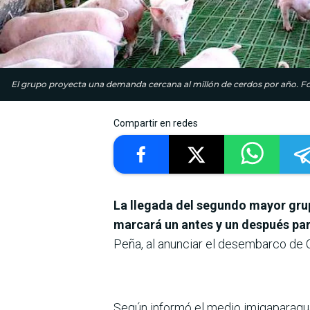
El grupo proyecta una demanda cercana al millón de cerdos por año. Fo
Compartir en redes
La llegada del segundo mayor grup
marcará un antes y un después par
Peña, al anunciar el desembarco de 
Según informó el medio imigaparaguai