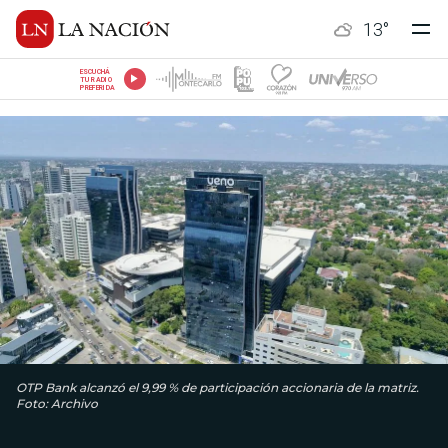
13
°
ESCUCHÁ
TU RADIO
PREFERIDA
OTP Bank alcanzó el 9,99 % de participación accionaria de la matriz.
Foto: Archivo