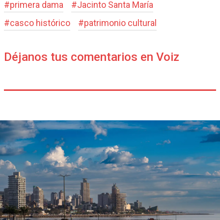
#
primera dama
#
Jacinto Santa María
#
casco histórico
#
patrimonio cultural
Déjanos tus comentarios en Voiz