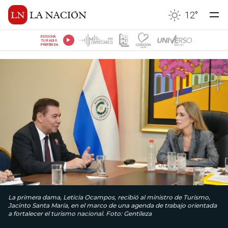
12
°
ESCUCHÁ
TU RADIO
PREFERIDA
La primera dama, Leticia Ocampos, recibió al ministro de Turismo,
Jacinto Santa María, en el marco de una agenda de trabajo orientada
a fortalecer el turismo nacional. Foto: Gentileza