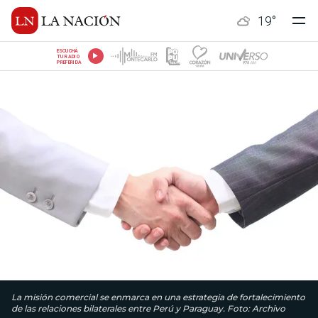
19
°
ESCUCHÁ
TU RADIO
PREFERIDA
La misión comercial se enmarca en una estrategia de fortalecimiento
de las relaciones bilaterales entre Perú y Paraguay. Foto: Archivo