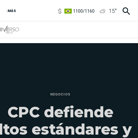
1100
/
1160
15
°
3,8
/
4
:MÁS
6850
/
7200
5900
/
5960
NEGOCIOS
CPC defiende
ltos estándares y