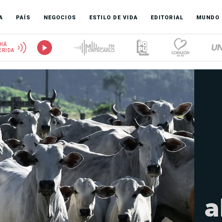
A
PAÍS
NEGOCIOS
ESTILO DE VIDA
EDITORIAL
MUNDO
HÁ
ERIDA
a