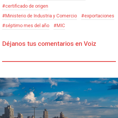
#
certificado de origen
#
Ministerio de Industria y Comercio
#
exportaciones
#
séptimo mes del año
#
MIC
Déjanos tus comentarios en Voiz