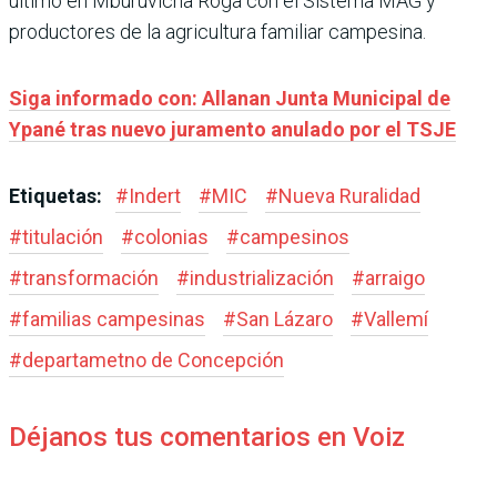
último en Mburuvicha Róga con el Sistema MAG y
productores de la agricultura familiar campesina.
Siga informado con: Allanan Junta Municipal de
Ypané tras nuevo juramento anulado por el TSJE
Etiquetas:
#
Indert
#
MIC
#
Nueva Ruralidad
#
titulación
#
colonias
#
campesinos
#
transformación
#
industrialización
#
arraigo
#
familias campesinas
#
San Lázaro
#
Vallemí
#
departametno de Concepción
Déjanos tus comentarios en Voiz