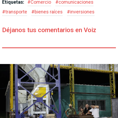
Etiquetas:
#
Comercio
#
comunicaciones
#
transporte
#
bienes raíces
#
inversiones
Déjanos tus comentarios en Voiz