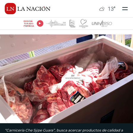
13
°
ESCUCHÁ
TU RADIO
PREFERIDA
“Carnicería Che Sýpe Guara”, busca acercar productos de calidad a