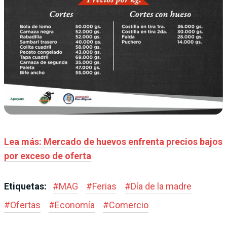
Lea más: Mercado de huevos enfrenta precios bajos
por exceso de oferta
Etiquetas:
#
MAG
#
Ferias
#
Día de la madre
#
Ofertas
#
Economía
#
Comercio