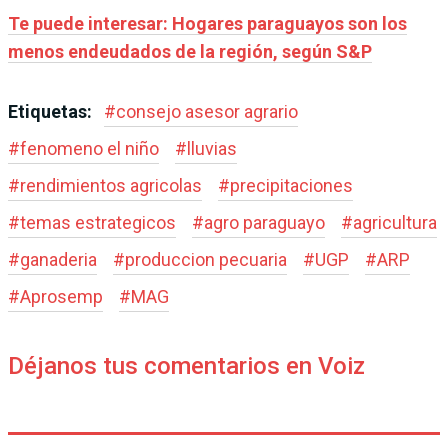
Te puede interesar: Hogares paraguayos son los
menos endeudados de la región, según S&P
Etiquetas:
#
consejo asesor agrario
#
fenomeno el niño
#
lluvias
#
rendimientos agricolas
#
precipitaciones
#
temas estrategicos
#
agro paraguayo
#
agricultura
#
ganaderia
#
produccion pecuaria
#
UGP
#
ARP
#
Aprosemp
#
MAG
Déjanos tus comentarios en Voiz