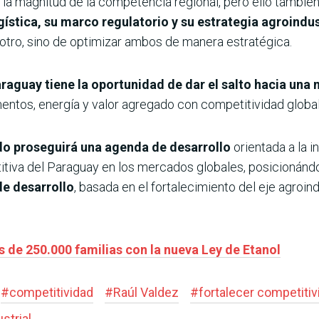
 la magnitud de la competencia regional, pero ello también
gística, su marco regulatorio y su estrategia agroindus
 otro, sino de optimizar ambos de manera estratégica.
raguay tiene la oportunidad de dar el salto hacia una 
ntos, energía y valor agregado con competitividad global”
do proseguirá una agenda de desarrollo
orientada a la i
titiva del Paraguay en los mercados globales, posicionán
de desarrollo
, basada en el fortalecimiento del eje agroind
de 250.000 familias con la nueva Ley de Etanol
#
competitividad
#
Raúl Valdez
#
fortalecer competitiv
strial