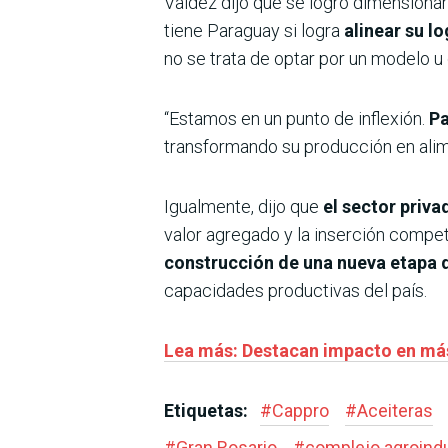
Valdez dijo que se logró dimensionar
tiene Paraguay si logra
alinear su lo
no se trata de optar por un modelo u
“Estamos en un punto de inflexión.
Pa
transformando su producción en alime
Igualmente, dijo que
el sector priva
valor agregado y la inserción compe
construcción de una nueva etapa 
capacidades productivas del país.
Lea más: Destacan impacto en más 
Etiquetas:
#
Cappro
#
Aceiteras
#
Gran Rosario
#
complejo agroindu