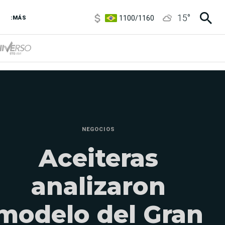
1100
/
1160
15
°
3,8
/
4
:MÁS
6850
/
7200
5900
/
5960
NEGOCIOS
Aceiteras
analizaron
modelo del Gran