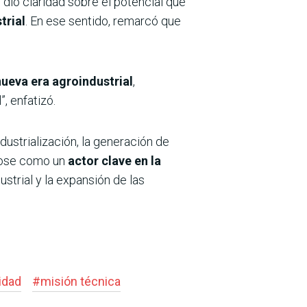
 dio claridad sobre el potencial que
trial
. En ese sentido, remarcó que
nueva era agroindustrial
,
, enfatizó.
ndustrialización, la generación de
dose como un
actor clave en la
ustrial y la expansión de las
idad
#
misión técnica