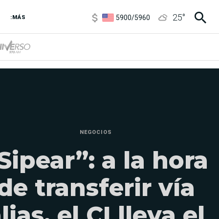
6850
/
7200
25
°
5900
/
5960
:MÁS
1100
/
1160
3,8
/
4
6850
/
7200
5900
/
5960
NEGOCIOS
Sipear”: a la hora
de transferir vía
lias, el CI lleva el