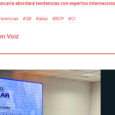
ncaria abordará tendencias con expertos internacion
ferencias
#
QR
#
alias
#
BCP
#
CI
en Voiz