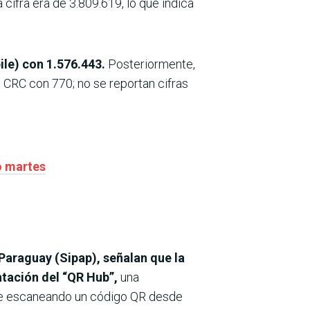
 cifra era de 3.809.619, lo que indica
ile) con 1.576.443.
Posteriormente,
l CRC con 770; no se reportan cifras
o martes
 Paraguay (Sipap), señalan que la
ntación del “QR Hub”,
una
gue escaneando un código QR desde