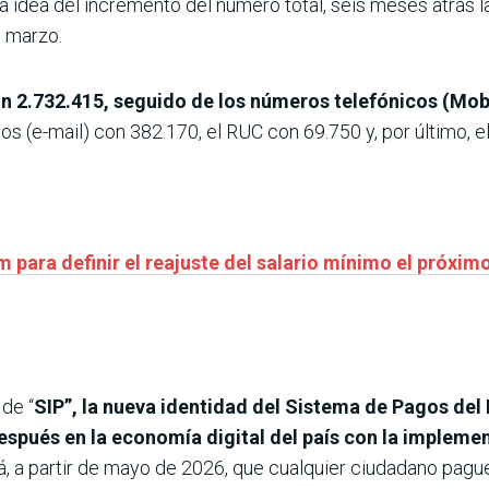
a idea del incremento del número total, seis meses atrás la
e marzo.
on 2.732.415, seguido de los números telefónicos (Mob
s (e-mail) con 382.170, el RUC con 69.750 y, por último, e
para definir el reajuste del salario mínimo el próxim
 de “
SIP”, la nueva identidad del Sistema de Pagos del
espués en la economía digital del país con la impleme
rá, a partir de mayo de 2026, que cualquier ciudadano pa