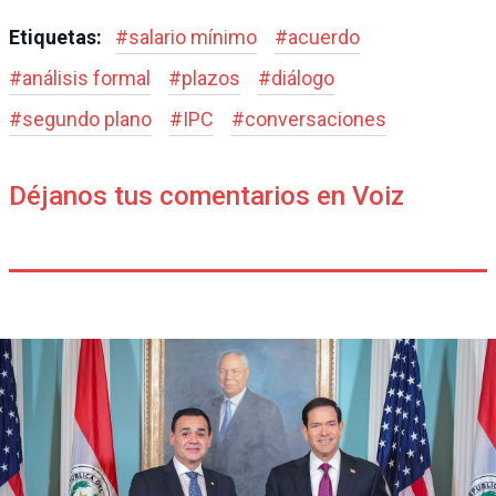
Etiquetas:
#
salario mínimo
#
acuerdo
#
análisis formal
#
plazos
#
diálogo
#
segundo plano
#
IPC
#
conversaciones
Déjanos tus comentarios en Voiz