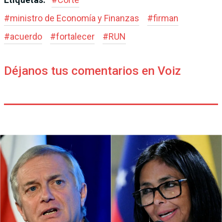
#
ministro de Economía y Finanzas
#
firman
#
acuerdo
#
fortalecer
#
RUN
Déjanos tus comentarios en Voiz