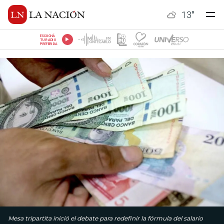
13
°
ESCUCHÁ
TU RADIO
PREFERIDA
Mesa tripartita inició el debate para redefinir la fórmula del salario