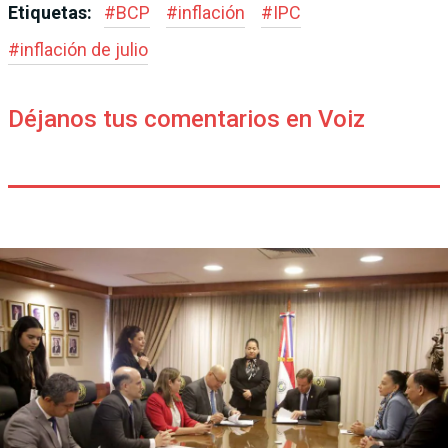
Etiquetas:
#
BCP
#
inflación
#
IPC
#
inflación de julio
Déjanos tus comentarios en Voiz