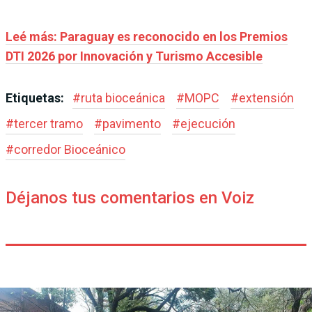
Leé más: Paraguay es reconocido en los Premios
DTI 2026 por Innovación y Turismo Accesible
Etiquetas:
#
ruta bioceánica
#
MOPC
#
extensión
#
tercer tramo
#
pavimento
#
ejecución
#
corredor Bioceánico
Déjanos tus comentarios en Voiz