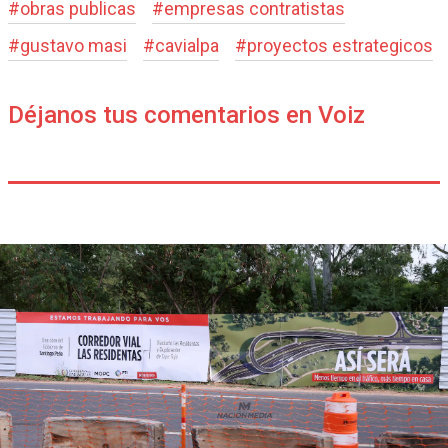
#
obras publicas
#
empresas contratistas
#
gustavo masi
#
cavialpa
#
proyectos estrategicos
Déjanos tus comentarios en Voiz