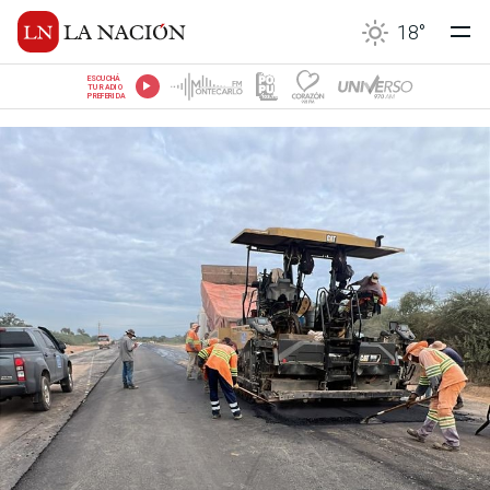
18
°
ESCUCHÁ
TU RADIO
PREFERIDA