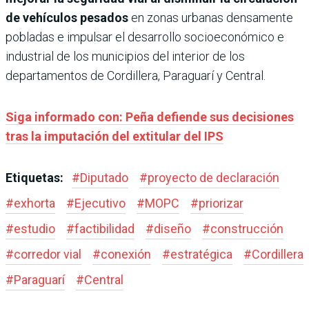
de vehículos pesados
en zonas urbanas densamente
pobladas e impulsar el desarrollo socioeconómico e
industrial de los municipios del interior de los
departamentos de Cordillera, Paraguarí y Central.
Siga informado con: Peña defiende sus decisiones
tras la imputación del extitular del IPS
Etiquetas:
#
Diputado
#
proyecto de declaración
#
exhorta
#
Ejecutivo
#
MOPC
#
priorizar
#
estudio
#
factibilidad
#
diseño
#
construcción
#
corredor vial
#
conexión
#
estratégica
#
Cordillera
#
Paraguarí
#
Central