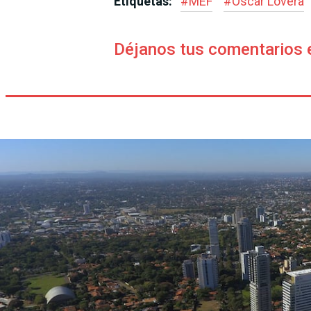
Etiquetas:
#
MEF
#
Óscar Lovera
Déjanos tus comentarios 