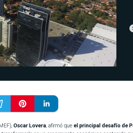
(MEF),
Oscar Lovera
, afirmó que
el principal desafío de 