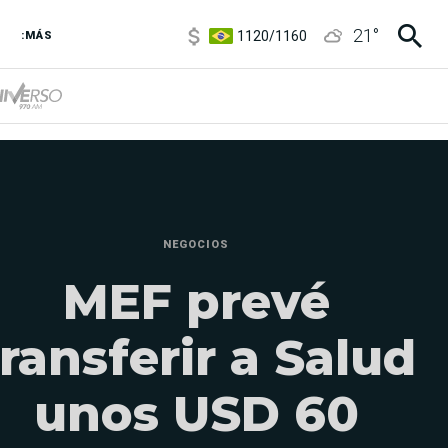
1120
/
1160
21
°
3,6
/
3,9
:MÁS
6850
/
7200
5920
/
5970
NEGOCIOS
MEF prevé
transferir a Salud
unos USD 60