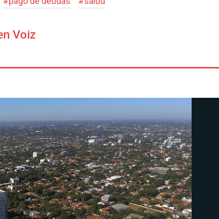
#
pago de deudas
#
salud
en Voiz