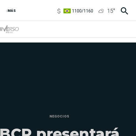
1100
/
1160
15
°
3,8
/
4
:MÁS
6850
/
7200
5900
/
5960
NEGOCIOS
BCP presentará