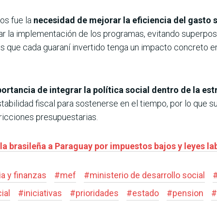
os fue la
necesidad de mejorar la eficiencia del gasto s
ar la implementación de los programas, evitando superposi
s que cada guaraní invertido tenga un impacto concreto en
mportancia de integrar la política social dentro de la 
abilidad fiscal para sostenerse en el tiempo, por lo que su
ricciones presupuestarias.
la brasileña a Paraguay por impuestos bajos y leyes la
a y finanzas
#
mef
#
ministerio de desarrollo social
ial
#
iniciativas
#
prioridades
#
estado
#
pension
#