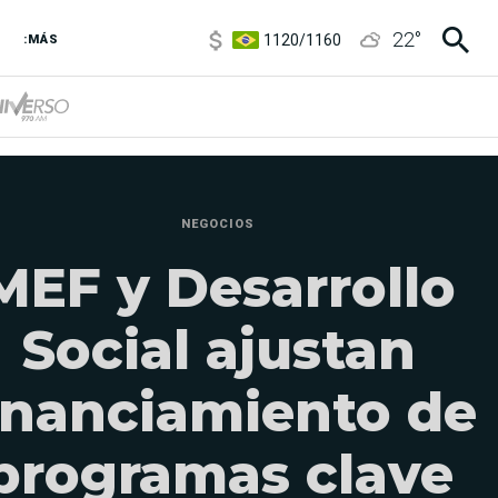
1120
/
1160
22
°
3,6
/
3,9
:MÁS
6850
/
7200
5920
/
5970
NEGOCIOS
MEF y Desarrollo
Social ajustan
inanciamiento de
programas clave