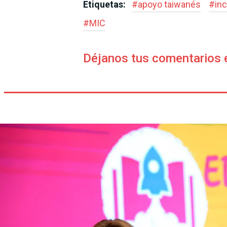
Etiquetas:
#
apoyo taiwanés
#
inc
#
MIC
Déjanos tus comentarios 