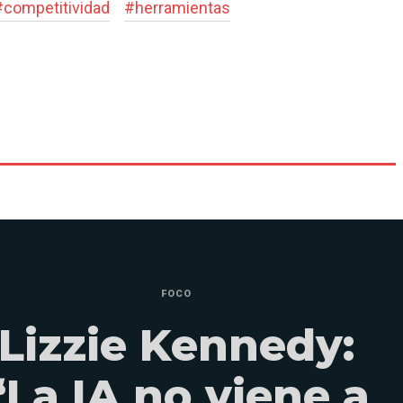
#
competitividad
#
herramientas
FOCO
Lizzie Kennedy:
“La IA no viene a