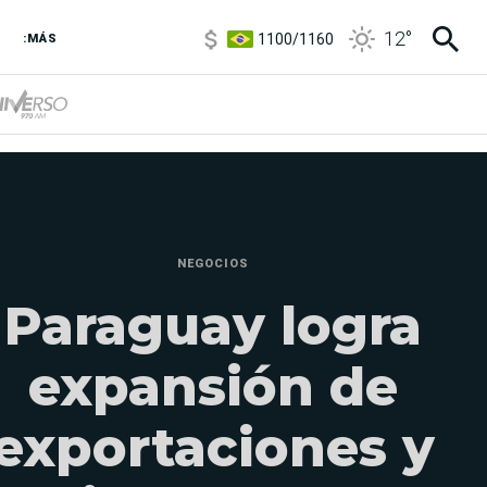
1100
/
1160
12
°
3,8
/
4
:MÁS
6850
/
7200
5900
/
5960
NEGOCIOS
Paraguay logra
expansión de
exportaciones y