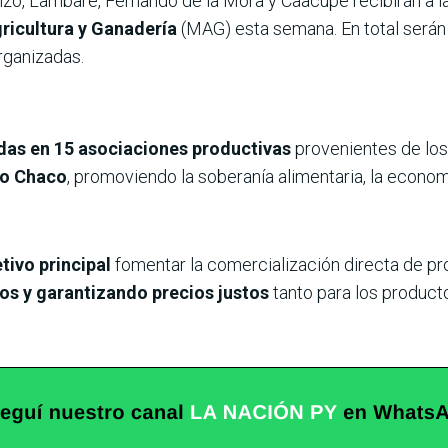
zo, Lambaré, Fernando de la Mora y Caacupé recibirán a l
gricultura y Ganadería
(MAG) esta semana. En total será
rganizadas.
adas en 15 asociaciones productivas
provenientes de lo
jo Chaco
, promoviendo la soberanía alimentaria, la economí
tivo principal
fomentar la comercialización directa de pr
os y garantizando precios justos
tanto para los produc