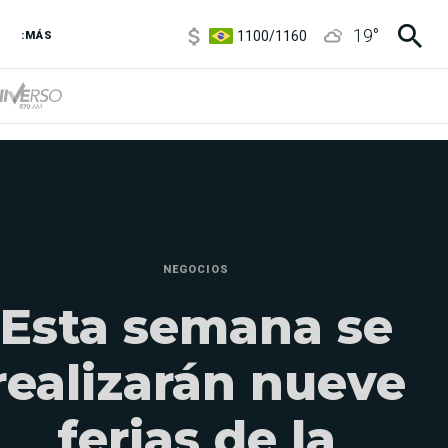
1100
/
1160
19
°
3,8
/
4
:MÁS
6850
/
7200
5900
/
5960
NEGOCIOS
Esta semana se
realizarán nueve
ferias de la