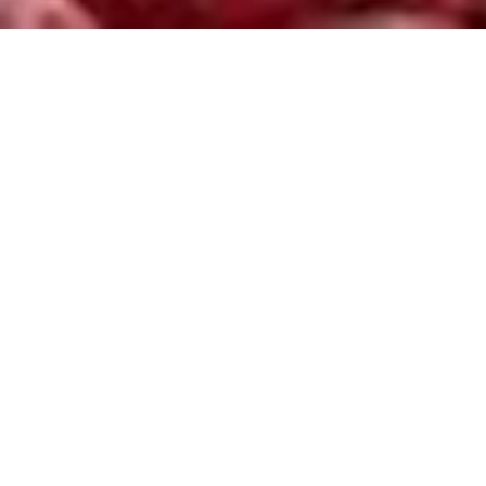
NEGOCIOS
11 DE ABRIL DE 2026 8:00
Carne paraguaya avanza en
gestiones para ganar
espacio en EE. UU. y más
mercados
Compartir en redes
El sector cárnico se encuentra trabajando hace varios
años con la Cancillería Nacional en una
estrategia de
apertura de mercados y negociaciones para