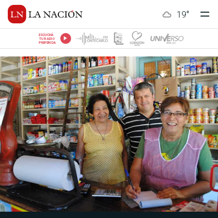
19
°
ESCUCHÁ
TU RADIO
PREFERIDA