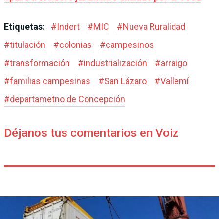
Etiquetas:
#
Indert
#
MIC
#
Nueva Ruralidad
#
titulación
#
colonias
#
campesinos
#
transformación
#
industrialización
#
arraigo
#
familias campesinas
#
San Lázaro
#
Vallemí
#
departametno de Concepción
Déjanos tus comentarios en Voiz