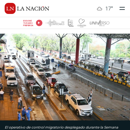
17
°
ESCUCHÁ
TU RADIO
PREFERIDA
El operativo de control migratorio desplegado durante la Semana