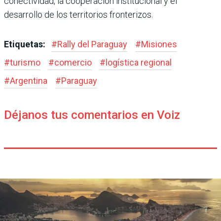
conectividad, la cooperación institucional y el
desarrollo de los territorios fronterizos.
Etiquetas:
#
Rally del Paraguay
#
Misiones
#
turismo
#
comercio
#
logística regional
#
Argentina
#
Paraguay
Déjanos tus comentarios en Voiz