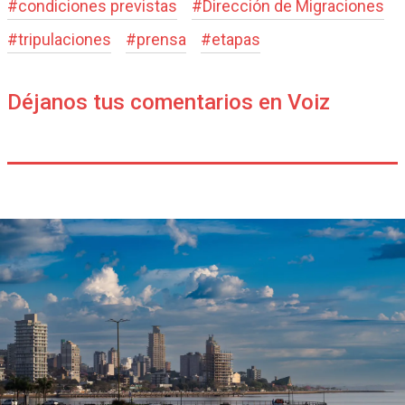
#
condiciones previstas
#
Dirección de Migraciones
#
tripulaciones
#
prensa
#
etapas
Déjanos tus comentarios en Voiz