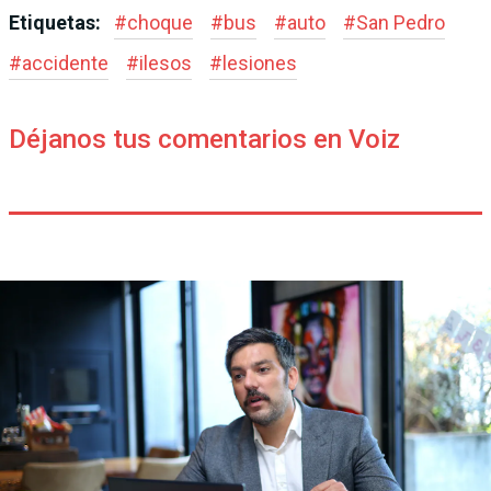
Etiquetas:
#
choque
#
bus
#
auto
#
San Pedro
#
accidente
#
ilesos
#
lesiones
Déjanos tus comentarios en Voiz