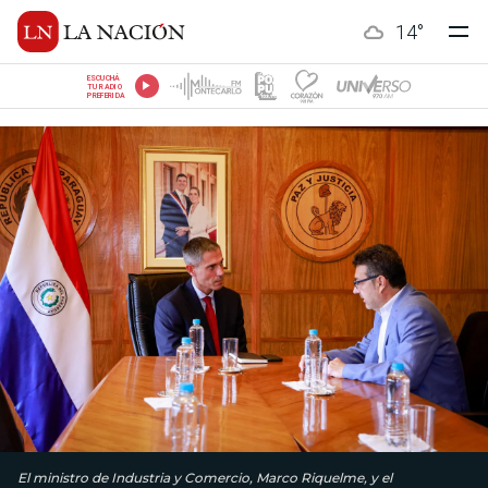
14
°
ESCUCHÁ
TU RADIO
PREFERIDA
El ministro de Industria y Comercio, Marco Riquelme, y el