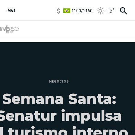
1100
/
1160
16
°
:MÁS
3,8
/
4
6850
/
7200
5900
/
5960
NEGOCIOS
Semana Santa:
Senatur impulsa
l turismo interno