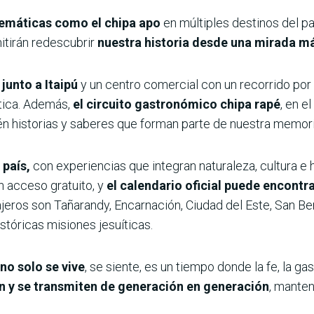
lemáticas como el chipa apo
en múltiples destinos del paí
mitirán redescubrir
nuestra historia desde una mirada m
 junto a Itaipú
y un centro comercial con un recorrido por 
ística. Además,
el circuito gastronómico chipa rapé
, en e
én historias y saberes que forman parte de nuestra memori
 país,
con experiencias que integran naturaleza, cultura e h
 acceso gratuito, y
el calendario oficial puede encontr
ajeros son Tañarandy, Encarnación, Ciudad del Este, San B
istóricas misiones jesuíticas.
no solo se vive
, se siente, es un tiempo donde la fe, la g
n y se transmiten de generación en generación
, manten