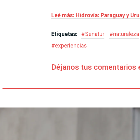
Leé más: Hidrovía: Paraguay y Urug
Etiquetas:
#
Senatur
#
naturaleza
#
experiencias
Déjanos tus comentarios 