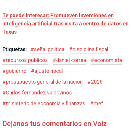
Te puede interesar: Promueven inversiones en
inteligencia artificial tras visita a centro de datos en
Texas
Etiquetas:
#
señal politica
#
disciplina fiscal
#
recursos publicos
#
daniel correa
#
economista
#
gobierno
#
ajuste fiscal
#
presupuesto general de la nacion
#
2026
#
Carlos fernandez valdovinos
#
ministerio de economia y finanzas
#
mef
Déjanos tus comentarios en Voiz