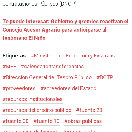
Contrataciones Públicas (DNCP).
Te puede interesar: Gobierno y gremios reactivan el
Consejo Asesor Agrario para anticiparse al
fenómeno El Niño
Etiquetas:
#
Ministerio de Economía y Finanzas
#
MEF
#
calendario transferencias
#
Dirección General del Tesoro Público
#
DGTP
#
proveedores
#
acreedores del Estado
#
recursos institucionales
#
recursos del credito publico
#
fuente 20
#
fuente 30
#
fuente 10
#
obras publicas
#
adquisicion de bienes
#
presupuesto