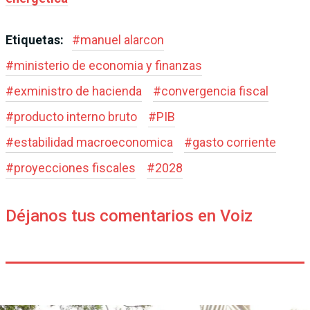
Etiquetas:
#
manuel alarcon
#
ministerio de economia y finanzas
#
exministro de hacienda
#
convergencia fiscal
#
producto interno bruto
#
PIB
#
estabilidad macroeconomica
#
gasto corriente
#
proyecciones fiscales
#
2028
Déjanos tus comentarios en Voiz