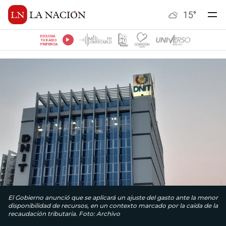
15
°
ESCUCHÁ
TU RADIO
PREFERIDA
El Gobierno anunció que se aplicará un ajuste del gasto ante la menor
disponibilidad de recursos, en un contexto marcado por la caída de la
recaudación tributaria. Foto: Archivo