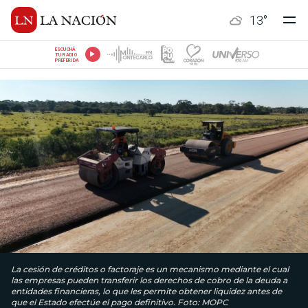
13
°
ESCUCHÁ
TU RADIO
PREFERIDA
La cesión de créditos o factoraje es un mecanismo mediante el cual
las empresas pueden transferir los derechos de cobro de la deuda a
entidades financieras, lo que les permite obtener liquidez antes de
que el Estado efectúe el pago definitivo. Foto: MOPC