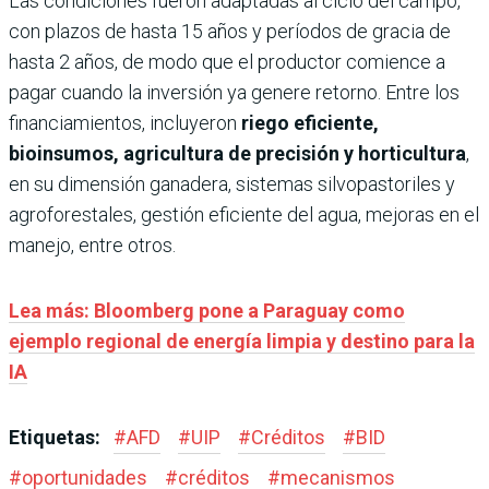
Las condiciones fueron adaptadas al ciclo del campo,
con plazos de hasta 15 años y períodos de gracia de
hasta 2 años, de modo que el productor comience a
pagar cuando la inversión ya genere retorno. Entre los
financiamientos, incluyeron
riego eficiente,
bioinsumos, agricultura de precisión y horticultura
,
en su dimensión ganadera, sistemas silvopastoriles y
agroforestales, gestión eficiente del agua, mejoras en el
manejo, entre otros.
Lea más: Bloomberg pone a Paraguay como
ejemplo regional de energía limpia y destino para la
IA
Etiquetas:
#
AFD
#
UIP
#
Créditos
#
BID
#
oportunidades
#
créditos
#
mecanismos