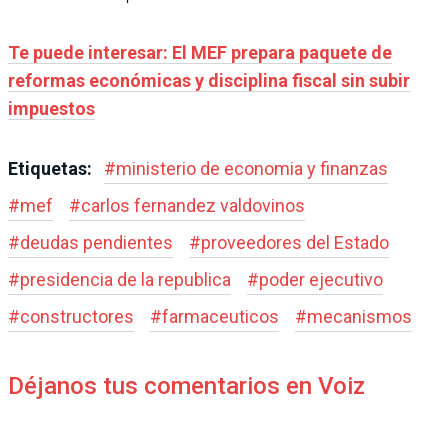
Te puede interesar: El MEF prepara paquete de
reformas económicas y disciplina fiscal sin subir
impuestos
Etiquetas:
#
ministerio de economia y finanzas
#
mef
#
carlos fernandez valdovinos
#
deudas pendientes
#
proveedores del Estado
#
presidencia de la republica
#
poder ejecutivo
#
constructores
#
farmaceuticos
#
mecanismos
Déjanos tus comentarios en Voiz