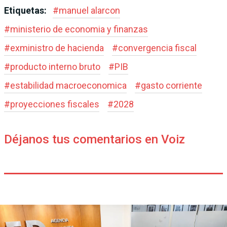
Etiquetas:
#
manuel alarcon
#
ministerio de economia y finanzas
#
exministro de hacienda
#
convergencia fiscal
#
producto interno bruto
#
PIB
#
estabilidad macroeconomica
#
gasto corriente
#
proyecciones fiscales
#
2028
Déjanos tus comentarios en Voiz