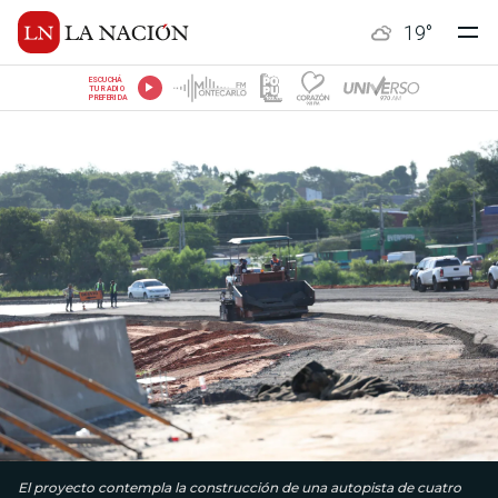
19
°
ESCUCHÁ
TU RADIO
PREFERIDA
El proyecto contempla la construcción de una autopista de cuatro