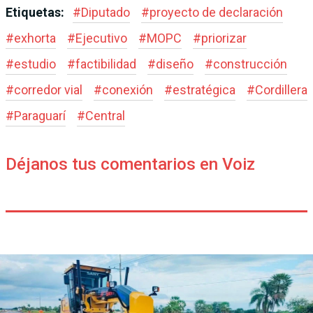
Etiquetas:
#
Diputado
#
proyecto de declaración
#
exhorta
#
Ejecutivo
#
MOPC
#
priorizar
#
estudio
#
factibilidad
#
diseño
#
construcción
#
corredor vial
#
conexión
#
estratégica
#
Cordillera
#
Paraguarí
#
Central
Déjanos tus comentarios en Voiz