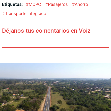
Etiquetas:
#
MOPC
#
Pasajeros
#
Ahorro
#
Transporte integrado
Déjanos tus comentarios en Voiz