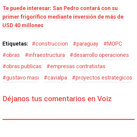
Te puede interesar: San Pedro contará con su
primer frigorífico mediante inversión de más de
USD 40 millones
Etiquetas:
#
construccion
#
paraguay
#
MOPC
#
obras
#
infraestructura
#
desarrollo operaciones
#
obras publicas
#
empresas contratistas
#
gustavo masi
#
cavialpa
#
proyectos estrategicos
Déjanos tus comentarios en Voiz