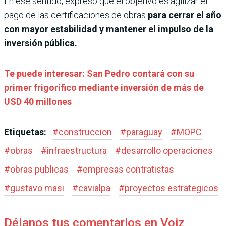
En ese sentido, expresó que el objetivo es agilizar el
pago de las certificaciones de obras
para cerrar el año
con mayor estabilidad y mantener el impulso de la
inversión pública.
Te puede interesar: San Pedro contará con su
primer frigorífico mediante inversión de más de
USD 40 millones
Etiquetas:
#
construccion
#
paraguay
#
MOPC
#
obras
#
infraestructura
#
desarrollo operaciones
#
obras publicas
#
empresas contratistas
#
gustavo masi
#
cavialpa
#
proyectos estrategicos
Déjanos tus comentarios en Voiz