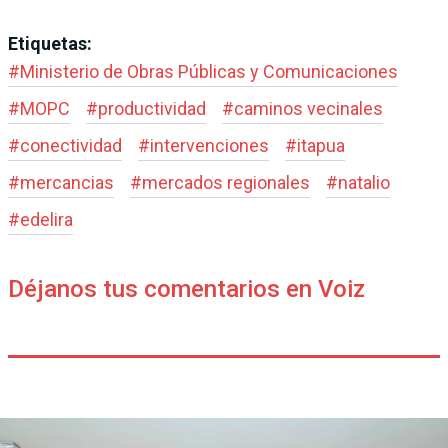
Etiquetas:
#
Ministerio de Obras Públicas y Comunicaciones
#
MOPC
#
productividad
#
caminos vecinales
#
conectividad
#
intervenciones
#
itapua
#
mercancias
#
mercados regionales
#
natalio
#
edelira
Déjanos tus comentarios en Voiz