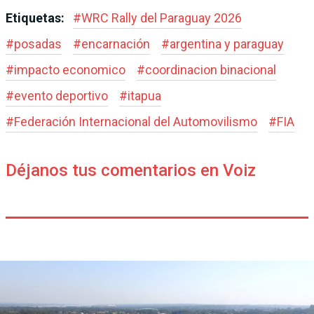
Etiquetas:
#
WRC Rally del Paraguay 2026
#
posadas
#
encarnación
#
argentina y paraguay
#
impacto economico
#
coordinacion binacional
#
evento deportivo
#
itapua
#
Federación Internacional del Automovilismo
#
FIA
Déjanos tus comentarios en Voiz