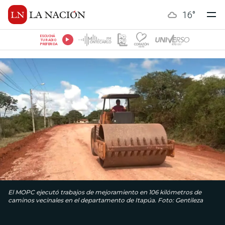
16
°
ESCUCHÁ
TU RADIO
PREFERIDA
El MOPC ejecutó trabajos de mejoramiento en 106 kilómetros de
caminos vecinales en el departamento de Itapúa. Foto: Gentileza