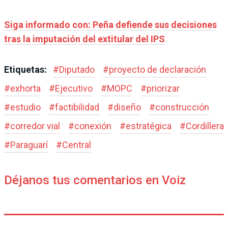
Siga informado con: Peña defiende sus decisiones
tras la imputación del extitular del IPS
Etiquetas:
#
Diputado
#
proyecto de declaración
#
exhorta
#
Ejecutivo
#
MOPC
#
priorizar
#
estudio
#
factibilidad
#
diseño
#
construcción
#
corredor vial
#
conexión
#
estratégica
#
Cordillera
#
Paraguarí
#
Central
Déjanos tus comentarios en Voiz