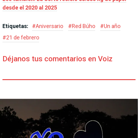
desde el 2020 al 2025
Etiquetas:
#
Aniversario
#
Red Búho
#
Un año
#
21 de febrero
Déjanos tus comentarios en Voiz