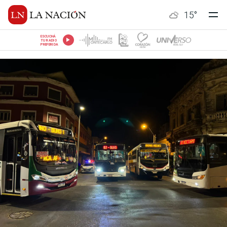
15
°
ESCUCHÁ
TU RADIO
PREFERIDA