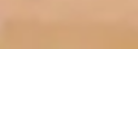
NEGOCIOS
22 DE FEBRERO DE 2026 8:00
Gustavo Giménez:
“Queremos abrir la mente
de las mipymes y miren el
mundo como una
oportunidad”
Compartir en redes