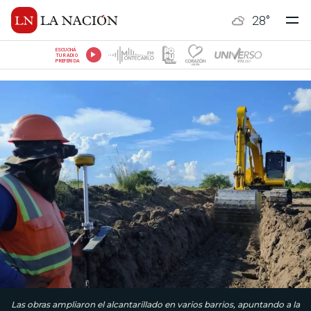
28
°
ESCUCHÁ
TU RADIO
PREFERIDA
Las obras ampliaron el alcantarillado en varios barrios, apuntando a la