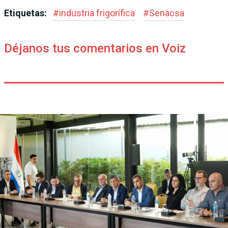
Etiquetas:
#
industria frigorífica
#
Senacsa
Déjanos tus comentarios en Voiz