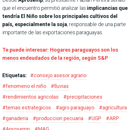
que el encuentro permitió analizar las
implicancias que
tendría El Niño sobre los principales cultivos del
país, especialmente la soja
, responsable de una parte
importante de las exportaciones paraguayas.
Te puede interesar: Hogares paraguayos son los
menos endeudados de la región, según S&P
Etiquetas:
#
consejo asesor agrario
#
fenomeno el niño
#
lluvias
#
rendimientos agricolas
#
precipitaciones
#
temas estrategicos
#
agro paraguayo
#
agricultura
#
ganaderia
#
produccion pecuaria
#
UGP
#
ARP
#
Aprosemp
#
MAG