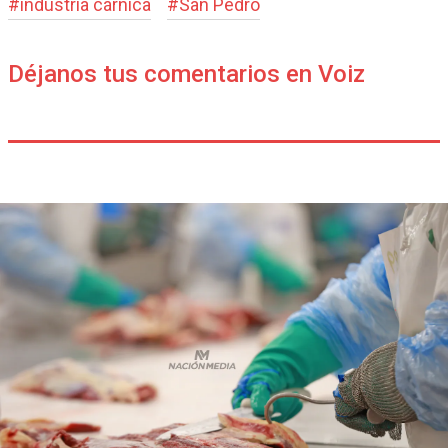
#
industria cárnica
#
San Pedro
Déjanos tus comentarios en Voiz