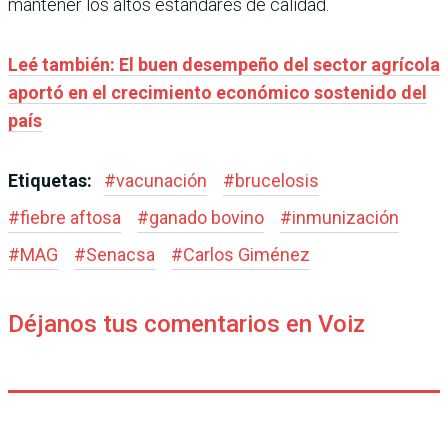
mantener los altos estándares de calidad.
Leé también: El buen desempeño del sector agrícola
aportó en el crecimiento económico sostenido del
país
Etiquetas:
#
vacunación
#
brucelosis
#
fiebre aftosa
#
ganado bovino
#
inmunización
#
MAG
#
Senacsa
#
Carlos Giménez
Déjanos tus comentarios en Voiz