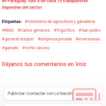
en Paraguay: casi 8 de cada 10 trabajadores
dependen del sector
Etiquetas:
#
ministerio de agricultura y ganaderia
#
MAG
#
Carlos gimenez
#
frigorifico
#
San pedro
#
general resquin
#
empresa privada
#
inversiones
#
ganado
#
corte vacuno
Déjanos tus comentarios en Voiz
Publicitar /contactar con La Nación