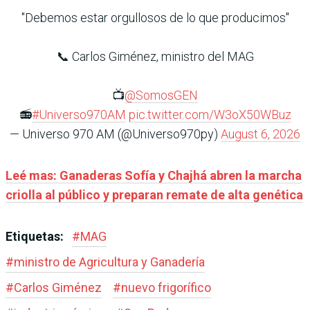
"Debemos estar orgullosos de lo que producimos"
📞 Carlos Giménez, ministro del MAG
📺
@SomosGEN
📻
#Universo970AM
pic.twitter.com/W3oX50WBuz
— Universo 970 AM (@Universo970py)
August 6, 2026
Leé mas: Ganaderas Sofía y Chajhá abren la marcha
criolla al público y preparan remate de alta genética
Etiquetas:
#
MAG
#
ministro de Agricultura y Ganadería
#
Carlos Giménez
#
nuevo frigorífico