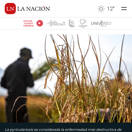
12
°
ESCUCHÁ
TU RADIO
PREFERIDA
La pyriculariosis es considerada la enfermedad más destructiva de