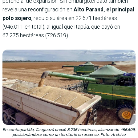
potencial de expansión. Sin embargo,el dato también
revela una reconfiguración en
Alto Paraná, el principal
polo sojero
, redujo su área en 22.671 hectáreas
(946.011 en total), al igual que Itapúa, que cayó en
67.275 hectáreas (726.519).
En contrapartida, Caaguazú creció 8.736 hectáreas, alcanzando 456.509,
posicionándose como un territorio en ascenso. Foto: Archivo