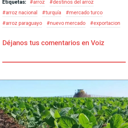
Etiquetas:
#
arroz
#
destinos del arroz
#
arroz nacional
#
turquía
#
mercado turco
#
arroz paraguayo
#
nuevo mercado
#
exportacion
Déjanos tus comentarios en Voiz