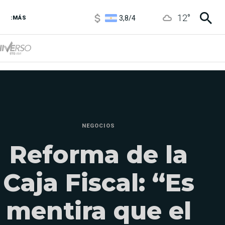
3,8
/
4
12
°
6850
/
7200
:MÁS
5900
/
5960
NEGOCIOS
Reforma de la
Caja Fiscal: “Es
mentira que el