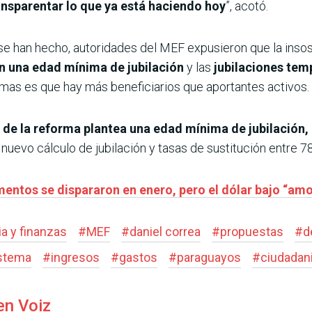
nsparentar lo que ya está haciendo hoy
”, acotó.
se han hecho, autoridades del MEF expusieron que la insost
n una edad mínima de jubilación
y las
jubilaciones tem
emas es que hay más beneficiarios que aportantes activos.
s de la reforma plantea una edad mínima de jubilación,
nuevo cálculo de jubilación y tasas de sustitución entre 7
mentos se dispararon en enero, pero el dólar bajo “amo
a y finanzas
#
MEF
#
daniel correa
#
propuestas
#
d
stema
#
ingresos
#
gastos
#
paraguayos
#
ciudadan
en Voiz