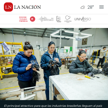
28
°
ESCUCHÁ
TU RADIO
PREFERIDA
El principal atractivo para que las industrias brasileñas lleguen al país