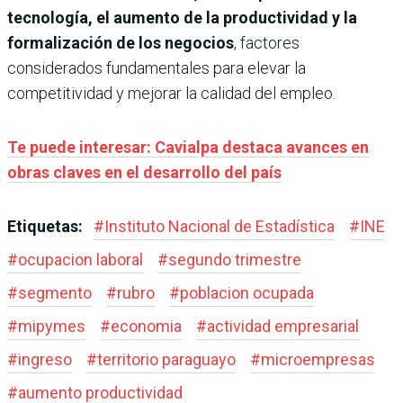
tecnología, el aumento de la productividad y la
formalización de los negocios
, factores
considerados fundamentales para elevar la
competitividad y mejorar la calidad del empleo.
Te puede interesar: Cavialpa destaca avances en
obras claves en el desarrollo del país
Etiquetas:
#
Instituto Nacional de Estadística
#
INE
#
ocupacion laboral
#
segundo trimestre
#
segmento
#
rubro
#
poblacion ocupada
#
mipymes
#
economia
#
actividad empresarial
#
ingreso
#
territorio paraguayo
#
microempresas
#
aumento productividad