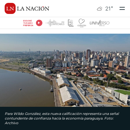
21
°
ESCUCHÁ
TU RADIO
PREFERIDA
Para Wildo González, esta nueva calificación representa una señal
contundente de confianza hacia la economía paraguaya. Foto:
Archivo