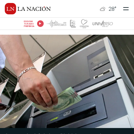
28
°
ESCUCHÁ
TU RADIO
PREFERIDA