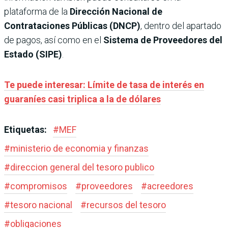
plataforma de la
Dirección Nacional de
Contrataciones Públicas (DNCP)
, dentro del apartado
de pagos, así como en el
Sistema de Proveedores del
Estado (SIPE)
.
Te puede interesar: Límite de tasa de interés en
guaraníes casi triplica a la de dólares
Etiquetas:
#
MEF
#
ministerio de economia y finanzas
#
direccion general del tesoro publico
#
compromisos
#
proveedores
#
acreedores
#
tesoro nacional
#
recursos del tesoro
#
obligaciones