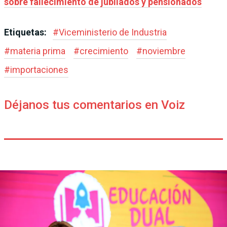
sobre fallecimiento de jubilados y pensionados
Etiquetas:
#
Viceministerio de Industria
#
materia prima
#
crecimiento
#
noviembre
#
importaciones
Déjanos tus comentarios en Voiz