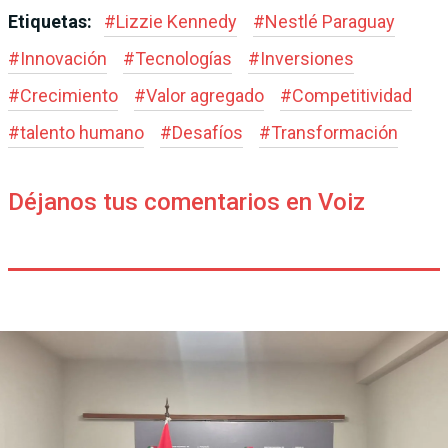
Etiquetas:
#
Lizzie Kennedy
#
Nestlé Paraguay
#
Innovación
#
Tecnologías
#
Inversiones
#
Crecimiento
#
Valor agregado
#
Competitividad
#
talento humano
#
Desafíos
#
Transformación
Déjanos tus comentarios en Voiz