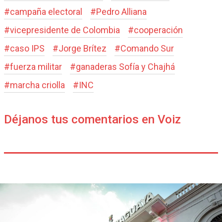
#
campaña electoral
#
Pedro Alliana
#
vicepresidente de Colombia
#
cooperación
#
caso IPS
#
Jorge Brítez
#
Comando Sur
#
fuerza militar
#
ganaderas Sofía y Chajhá
#
marcha criolla
#
INC
Déjanos tus comentarios en Voiz