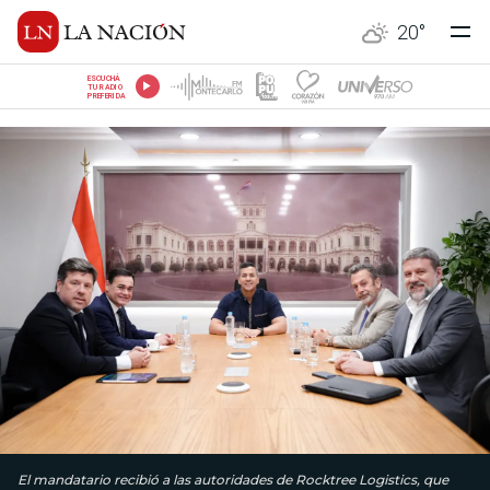
20
°
ESCUCHÁ
TU RADIO
PREFERIDA
El mandatario recibió a las autoridades de Rocktree Logistics, que