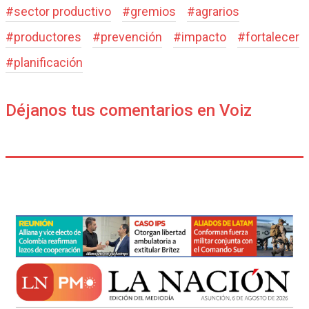
#
sector productivo
#
gremios
#
agrarios
#
productores
#
prevención
#
impacto
#
fortalecer
#
planificación
Déjanos tus comentarios en Voiz