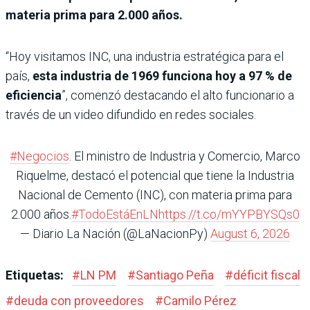
materia prima para 2.000 años.
“Hoy visitamos INC, una industria estratégica para el
país,
esta industria de 1969 funciona hoy a 97 % de
eficiencia
”, comenzó destacando el alto funcionario a
través de un video difundido en redes sociales.
#Negocios
. El ministro de Industria y Comercio, Marco
Riquelme, destacó el potencial que tiene la Industria
Nacional de Cemento (INC), con materia prima para
2.000 años.
#TodoEstáEnLN
https://t.co/mYYPBYSQs0
— Diario La Nación (@LaNacionPy)
August 6, 2026
Etiquetas:
#
LN PM
#
Santiago Peña
#
déficit fiscal
#
deuda con proveedores
#
Camilo Pérez