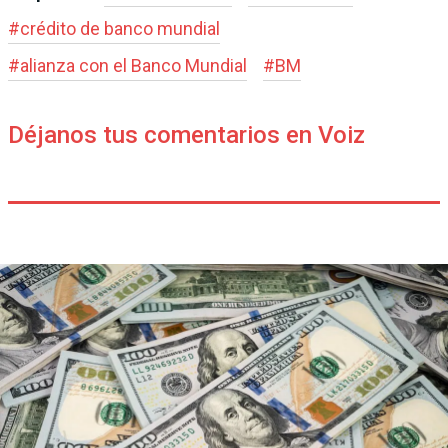
#
crédito de banco mundial
#
alianza con el Banco Mundial
#
BM
Déjanos tus comentarios en Voiz