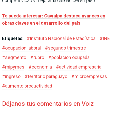
competitividad y mejorar la calidad del empleo.
Te puede interesar: Cavialpa destaca avances en
obras claves en el desarrollo del país
Etiquetas:
#
Instituto Nacional de Estadística
#
INE
#
ocupacion laboral
#
segundo trimestre
#
segmento
#
rubro
#
poblacion ocupada
#
mipymes
#
economia
#
actividad empresarial
#
ingreso
#
territorio paraguayo
#
microempresas
#
aumento productividad
Déjanos tus comentarios en Voiz