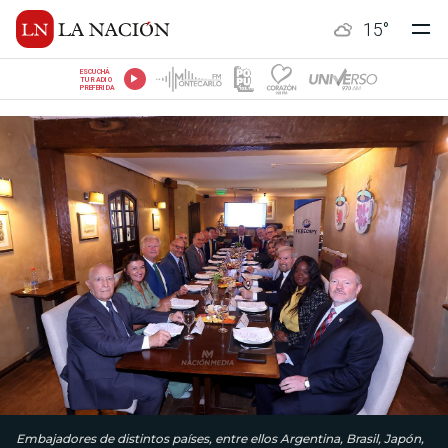
15
°
ESCUCHÁ
TU RADIO
PREFERIDA
Embajadores de distintos países, entre ellos Argentina, Brasil, Japón,