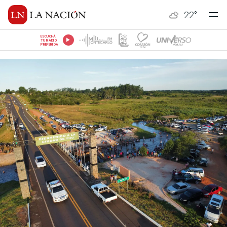
22
°
ESCUCHÁ
TU RADIO
PREFERIDA