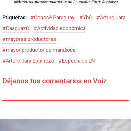
kilómetros aproximadamente de Asunción. Foto: Gentileza
Etiquetas:
#
Conocé Paraguay
#
Yhú
#
Arturo Jara
#
Caaguazú
#
Actividad económica
#
mayores productores
#
mayor productor de mandioca
#
Arturo Jara Espinoza
#
Especiales LN
Déjanos tus comentarios en Voiz