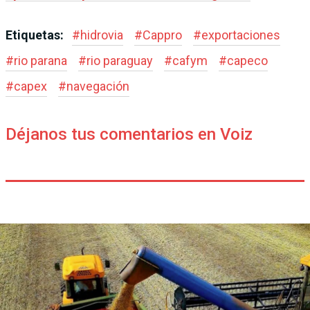
Etiquetas:
#
hidrovia
#
Cappro
#
exportaciones
#
rio parana
#
rio paraguay
#
cafym
#
capeco
#
capex
#
navegación
Déjanos tus comentarios en Voiz