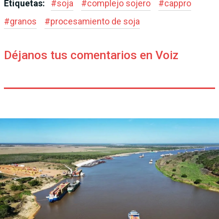
Etiquetas:
#
soja
#
complejo sojero
#
cappro
#
granos
#
procesamiento de soja
Déjanos tus comentarios en Voiz