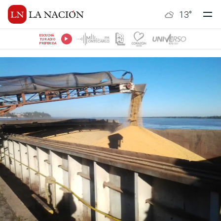
13
°
ESCUCHÁ
TU RADIO
PREFERIDA