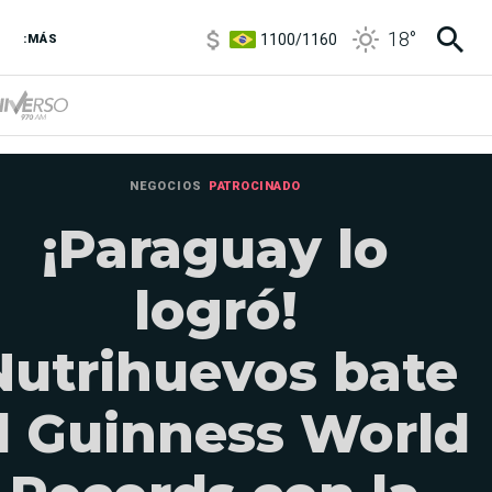
1100
/
1160
18
°
3,8
/
4
:MÁS
6850
/
7200
5900
/
5960
NEGOCIOS
PATROCINADO
¡Paraguay lo
logró!
Nutrihuevos bate
l Guinness World