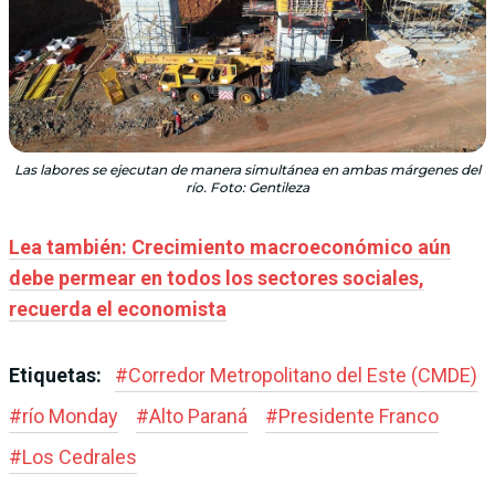
Las labores se ejecutan de manera simultánea en ambas márgenes del
río. Foto: Gentileza
Lea también: Crecimiento macroeconómico aún
debe permear en todos los sectores sociales,
recuerda el economista
Etiquetas:
#
Corredor Metropolitano del Este (CMDE)
#
río Monday
#
Alto Paraná
#
Presidente Franco
#
Los Cedrales