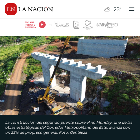
23
°
ESCUCHÁ
TU RADIO
PREFERIDA
La construcción del segundo puente sobre el río Monday, una de las
obras estratégicas del Corredor Metropolitano del Este, avanza con
un 23% de progreso general. Foto: Gentileza