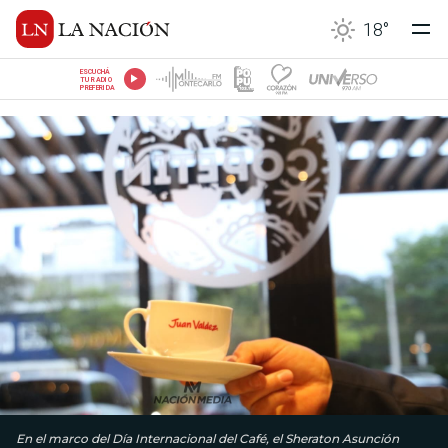
18
°
ESCUCHÁ
TU RADIO
PREFERIDA
En el marco del Día Internacional del Café, el Sheraton Asunción