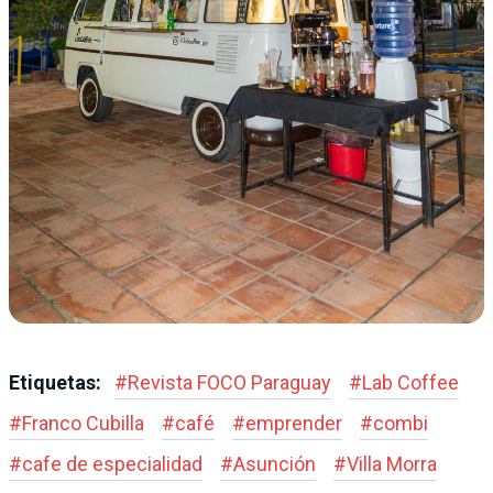
Etiquetas:
#
Revista FOCO Paraguay
#
Lab Coffee
#
Franco Cubilla
#
café
#
emprender
#
combi
#
cafe de especialidad
#
Asunción
#
Villa Morra