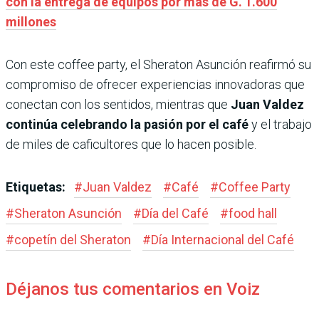
con la entrega de equipos por más de G. 1.600
millones
Con este coffee party, el Sheraton Asunción reafirmó su
compromiso de ofrecer experiencias innovadoras que
conectan con los sentidos, mientras que
Juan Valdez
continúa celebrando la pasión por el café
y el trabajo
de miles de caficultores que lo hacen posible.
Etiquetas:
#
Juan Valdez
#
Café
#
Coffee Party
#
Sheraton Asunción
#
Día del Café
#
food hall
#
copetín del Sheraton
#
Día Internacional del Café
Déjanos tus comentarios en Voiz