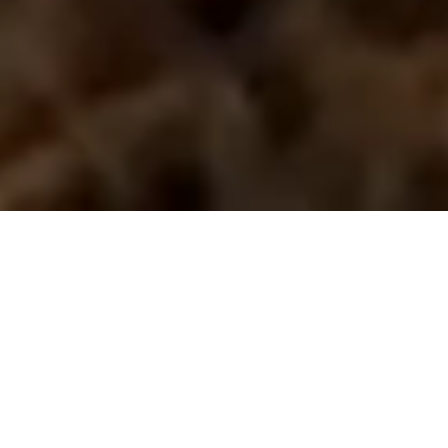
NEGOCIOS
15 DE SEPTIEMBRE DE 2025 8:00
Paraguay exporta
productos industrializados
de la soja a 40 mercados
internacionales
Compartir en redes