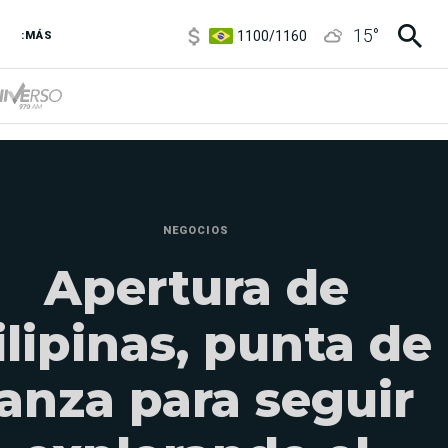
1100
/
1160
15
°
3,8
/
4
:MÁS
6850
/
7200
5900
/
5960
NEGOCIOS
Apertura de
ilipinas, punta de
lanza para seguir