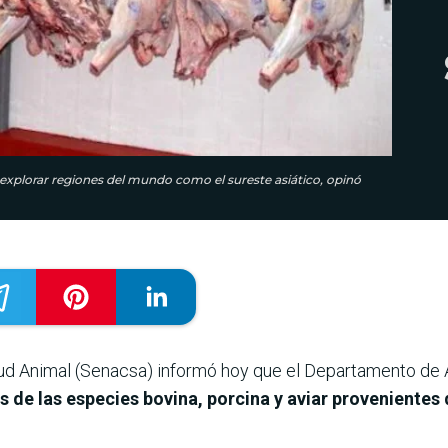
a explorar regiones del mundo como el sureste asiático, opinó
alud Animal (Senacsa) informó hoy que el Departamento de 
 de las especies bovina, porcina y aviar provenientes