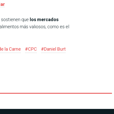
iar
) sostienen que
los mercados
alimentos más valiosos, como es el
e la Carne
#
CPC
#
Daniel Burt