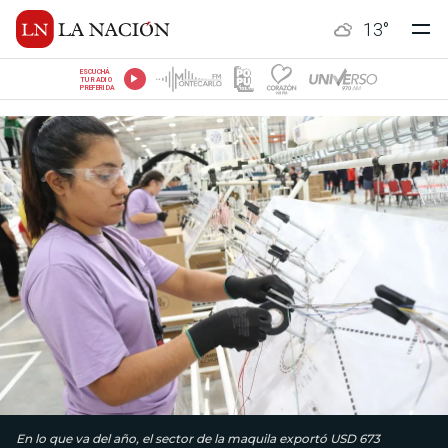
13
°
ESCUCHÁ
TU RADIO
PREFERIDA
En lo que va del año, el sector de la maquila exportó USD 673