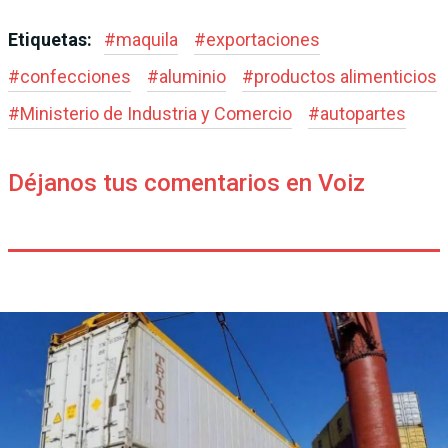
Etiquetas:
#
maquila
#
exportaciones
#
confecciones
#
aluminio
#
productos alimenticios
#
Ministerio de Industria y Comercio
#
autopartes
Déjanos tus comentarios en Voiz