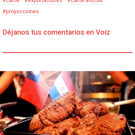
#
carne
#
exportaciones
#
carne avícola
#
proyecciones
Déjanos tus comentarios en Voiz